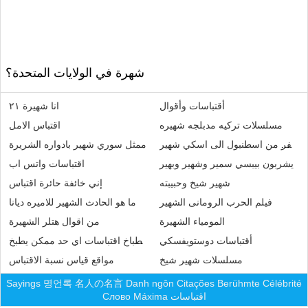
شهرة في الولايات المتحدة؟
أقتباسات وأقوال
انا شهيرة ٢١
مسلسلات تركيه مدبلجه شهيره
اقتباس الامل
السفر من اسطنبول الى اسكي شهير
ممثل سوري شهير بادواره الشريرة
يشربون بيبسي سمير وشهير وبهير
اقتباسات واتس اب
شهير شيخ وحبيبته
إني خائفة حائرة اقتباس
فيلم الحرب الرومانى الشهير
ما هو الحادث الشهير للاميره ديانا
المومياء الشهيرة
من اقوال هتلر الشهيرة
أقتباسات دوستويفسكي
الفار الطباخ اقتباسات اي حد ممكن يطبخ
مسلسلات شهير شيخ
مواقع قياس نسبة الاقتباس
Sayings
명언록
名人の名言
Danh ngôn
Citações
Berühmte
Célébrité
اقتباسات
Máxima
Слово