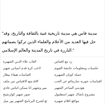
"مدينة فاس هي مدينة تاريخية غنية بالثقافة والتاريخ، وقد
حل فيها العديد من الأعلام والعلماء الذين تركوا بصماتهم
البارزة في تاريخ المدينة والعالم الإسلامي."
رد مع اقتباس
العاب علاء الدين الشهيرة
لية حاسبات ومعلومات جامعة الفيوم
لاعب كرة قدم اسباني شهير
جملة كونان الشهيرة
اقتباسات هيفاء بيطار
اقتباسات جوزيه سارماغو عن الحب
منع الاقتباس من ملف pdf
هوديني الساحر الشهير
كوميكس.فيلم.سمير.وشهير.انا.ممكن.اتباس.عادي
مشروع باشاك شهير اسطنبول
صور شهير كولرشيخ
مواقع افلام شهيره
كتاب رائع لشرح البرنامج الشهير بور ميل