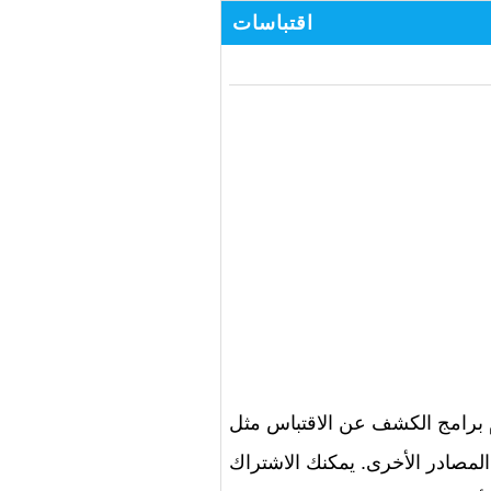
اقتباسات
باس مثل Turnitin أو Copyscape لمساعدتك في كشف نسبة الاقتباس في النصوص. تلك
المصادر الأخرى. يمكنك الاشتراك