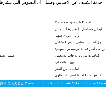
 خدمة الكشف عن الاقتباس وضمان أن النصوص التي تنشرها أو 
لعبة كلمات شهيرة وصلة 2
ابطال مسلسل انا شهيرة انا الحائن
روائي سوري شهير
هل اقتباس الاغانى يعرض لمشاكل
ين جاء اسم علامة مرسيدس الشهيرة
اقتباسات من رواية قلب مستعمل
سمير وشهي
شهيرة والحجاب
اقتباسات عن الفقر
أقتباس من كتاب يا ابنتى للطنطاوى
언록
名人の名言
Danh ngôn
Citações
Berühmte
Célébrité
Слово
Máxi