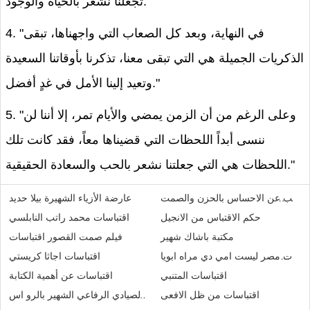
تجعلنا نشعر بالحياة والوجود."
4. "في النهاية، وبعد كل الصعاب التي واجهناها، تبقى
الذكريات الجميلة هي التي تبقى معنا، تذكرنا بأوقاتنا السعيدة
وتعيد إلينا الأمل في غدٍ أفضل."
5. "وعلى الرغم من أن الزمن يمضي والأيام تمر، إلا أننا لن
ننسى أبداً اللحظات التي قضيناها معاً، فقد كانت تلك
اللحظات هي التي جعلتنا نشعر بالحب والسعادة الحقيقية."
ت كتب عن الاحساس بالحزن والصمت
عارضة الأزياء الشهيرة بيلا حديد
حكم الاقتباس من الانجيل
اقتباسات محمد راتب النابلسي
مكتبة باشاك شهير
فيلم صمت القصور اقتباسات
تباسات مصر ليست امي دي مراه ابويا
اقتباسات اجاثا كريستي
اقتباسات المتنبي
اقتباسات عن أهمية الكتابة
اقتباسات من ظل الافعى
محمد مهدي بهاء الدين الصيادي الرفاعي الشهير بالرو اس